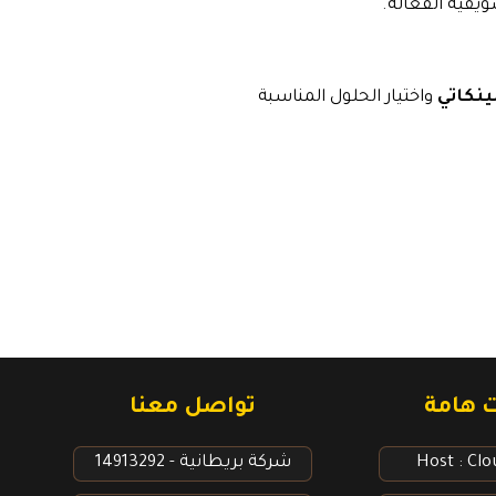
ويقية الفعالة.
نكاتي
واختيار الحلول المناسبة
ت هامة
تواصل معنا
Host : Cl
شركة بريطانية - 14913292