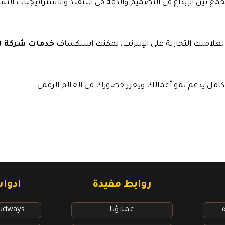
ع بين الإبداع في التصميم والدقة في التنفيذ والاستراتيجيات التس
 لعلامتك التجارية على الإنترنت، يمكنك استكشاف
خدمات شركة لي
مل يدعم نمو أعمالك ويعزز حضورك في العالم الرقمي.
روابط مفيدة​
ادوا
عملاؤنا
oudways