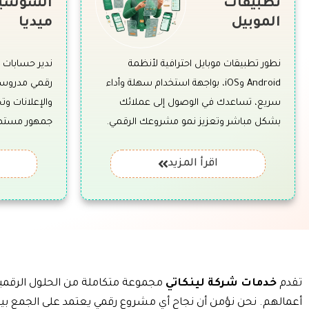
تطبيقات
السوشي
الموبيل
ميديا
نطور تطبيقات موبايل احترافية لأنظمة
ندير حسابات
Android وiOS، بواجهة استخدام سهلة وأداء
رقمي مدروسة
سريع، تساعدك في الوصول إلى عملائك
والإعلانات وتح
بشكل مباشر وتعزيز نمو مشروعك الرقمي.
جمهور مستهدف
اقرأ المزيد
تقدم
خدمات شركة لينكاتي
مجموعة متكاملة من الحلول الرقمية
أعمالهم. نحن نؤمن أن نجاح أي مشروع رقمي يعتمد على الجمع بين ا