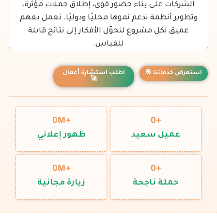
الشركات على بناء حضور قوي، إطلاق حملات مؤثرة،
وتطوير أنظمة تدعم نموها محليًا ودوليًا. نعمل بفهم
عميق لكل مشروع لنحوّل الأفكار إلى نتائج قابلة
للقياس.
استعرض خدماتنا 🎯
اطلب استشارة أعمال
🚀
0
+M
0
+
عميل سعيد
ظهور إعلاني
0
+M
0
+
حملة ناجحة
زيارة مجانية