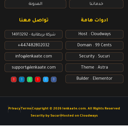
خدماتنا
المدونة
ادوات هامة
تواصل معنا
Host : Cloudways
شركة بريطانية - 14913292
447482802032+
Domain : 99 Cents
info@lenkaate.com
Security : Sucuri
support@lenkaate.com
Theme : Astra
Builder : Elementor
Y
L
W
I
T
F
o
i
h
n
w
a
u
n
a
s
i
c
t
k
t
t
t
e
u
e
s
a
t
b
b
d
a
g
e
o
e
i
p
r
r
o
n
p
a
k
m
Privacy
Terms
Copyright © 2026 lenkaate.com. All Rights Reserved
Security by Sucuri
Hosted on Cloudways