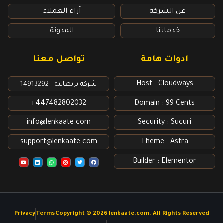
عن الشركة
آراء العملاء
خدماتنا
المدونة
ادوات هامة
تواصل معنا
Host : Cloudways
شركة بريطانية - 14913292
447482802032+
Domain : 99 Cents
info@lenkaate.com
Security : Sucuri
support@lenkaate.com
Theme : Astra
Builder : Elementor
Y
L
W
I
T
F
o
i
h
n
w
a
u
n
a
s
i
c
t
k
t
t
t
e
u
e
s
a
t
b
b
d
a
g
e
o
e
i
p
r
r
o
n
p
a
k
m
Privacy
Terms
Copyright © 2026 lenkaate.com. All Rights Reserved